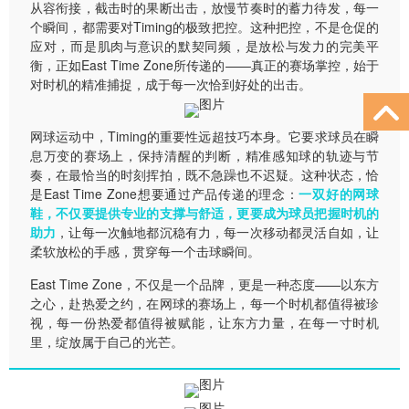
从容衔接，截击时的果断出击，放慢节奏时的蓄力待发，每一
个瞬间，都需要对
Timing
的极致把控。这种把控，不是仓促的
应对，而是肌肉与意识的默契同频，是放松与发力的完美平
衡，正如East Time Zone所传递的——真正的赛场掌控，始于
对时机的精准捕捉，成于每一次恰到好处的出击。
网球运动中，Timing的重要性远超技巧本身。它要求球员在瞬
息万变的赛场上，保持清醒的判断，精准感知球的轨迹与节
奏，在最恰当的时刻挥拍，既不急躁也不迟疑。这种状态，恰
是East Time Zone想要通过产品传递的理念：
一双好的网球
鞋，不仅要提供专业的支撑与舒适，更要成为球员把握时机的
助力
，让每一次触地都沉稳有力，每一次移动都灵活自如，让
柔软放松的手感，贯穿每一个击球瞬间。
East Time Zone，不仅是一个品牌，更是一种态度——以东方
之心，赴热爱之约，在网球的赛场上，每一个时机都值得被珍
视，每一份热爱都值得被赋能，让东方力量，在每一寸时机
里，绽放属于自己的光芒。