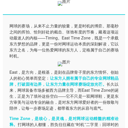
网球的赛场，从来不止力量的较量，更是时机的博弈。那毫秒
之间的挥拍、恰到好处的截击、张弛有度的节奏，藏着这项运
动最迷人的内核——Timing。
East Time Zone
，既是一个承载
东方梦想的品牌，更是一份对网球运动本质的深刻解读，它以
东方之名，为每一位热爱网球的东方人，定格属于自己的赛场
时机。
East，是方向，是根基，是刻在品牌骨子里的东方情怀。创始
人的初心简单而坚定：
让东方人拥有属于自己的专业网球鞋品
牌，打破固有边界，让东方力量在网球赛场绽放光芒。
长久以
来，网球装备市场多被西方品牌主导，而East Time Zone的诞
生，正是为了填补这份空白——它不只是一双网球鞋，更是东
方审美与运动专业的融合，是对东方网球爱好者的一份致敬与
陪伴，让每一步赛场足迹，都带着东方的从容与底气。
Time Zone，是核心，是灵魂，是对网球运动精髓的精准诠
释。
打网球的人都懂，胜负往往藏在“时机”二字里：回球时的