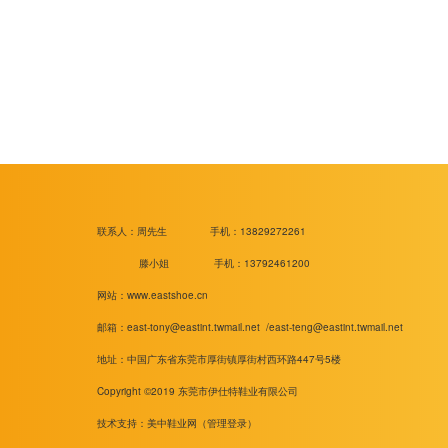
联系人：周先生
手机：13829272261
滕小姐 手机：13792461200
网站：www.eastshoe.cn
邮箱：
east-tony@eastint.twmail.net /
east-teng@eastint.twmail.net
地址：中国广东省东莞市厚街镇厚街村西环路447号5楼
Copyright ©2019 东莞市伊仕特鞋业有限公司
技术支持：美中鞋业网（
管理登录
）