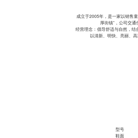
成立于2005年，是一家以销
厚街镇”，公司交通
经营理念：倡导舒适与自然，结
以清新、明快、亮丽、高
型号
鞋面