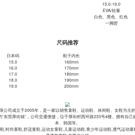
15.0-19.0
EVA/轻量
白色、黑色、红色
一脚蹬
尺码推荐
日本码
鞋子内长
15.0
160mm
16.0
170mm
17.0
180mm
18.0
190mm
19.0
200mm
限公司成立于2005年，是一家以销售童鞋、运动鞋、休闲鞋、女鞋为主
“东莞厚街镇”，公司交通便捷，位于厚街村西环路233号4楼。拥有自
本、韩国等。
童鞋,时尚童鞋,舒适童鞋,运动女童鞋,儿童运动鞋,青少年运动鞋,透气运动童