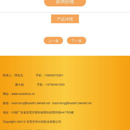
咨询价格
产品详情
上一条
下一条
联系人：周先生
手机：13829272261
滕小姐 手机：13792461200
网站：www.eastshoe.cn
邮箱：
east-tony@eastint.twmail.net /
east-teng@eastint.twmail.net
地址：中国广东省东莞市厚街镇厚街村西环路447号5楼
Copyright ©2019 东莞市伊仕特鞋业有限公司