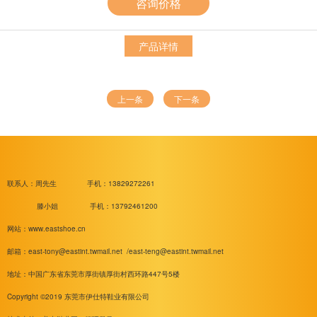
咨询价格
产品详情
上一条
下一条
联系人：周先生
手机：13829272261
滕小姐 手机：13792461200
网站：www.eastshoe.cn
邮箱：
east-tony@eastint.twmail.net /
east-teng@eastint.twmail.net
地址：中国广东省东莞市厚街镇厚街村西环路447号5楼
Copyright ©2019 东莞市伊仕特鞋业有限公司