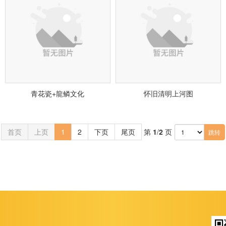
青花瓷+龍鳞文化
怀旧清明上河图
首页
上页
1
2
下页
尾页
第
1
/
2
页
跳转