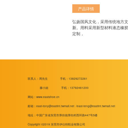
产品详情
弘扬国风文化，采用传统地方
新
。用料采用新型材料液态橡
定制，
联系人：周先生
手机：13829272261
滕小姐 手机：13792461200
网站：www.eastshoe.cn
邮箱：
east-tony@eastint.twmail.net /
east-teng@eastint.twmail.net
地址：中国广东省东莞市厚街镇厚街村西环路447号5楼
Copyright ©2019 东莞市伊仕特鞋业有限公司