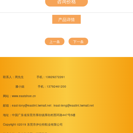
咨询价格
产品详情
上一条
下一条
联系人：周先生
手机：13829272261
滕小姐 手机：13792461200
网站：www.eastshoe.cn
邮箱：
east-tony@eastint.twmail.net /
east-teng@eastint.twmail.net
地址：中国广东省东莞市厚街镇厚街村西环路447号5楼
Copyright ©2019 东莞市伊仕特鞋业有限公司